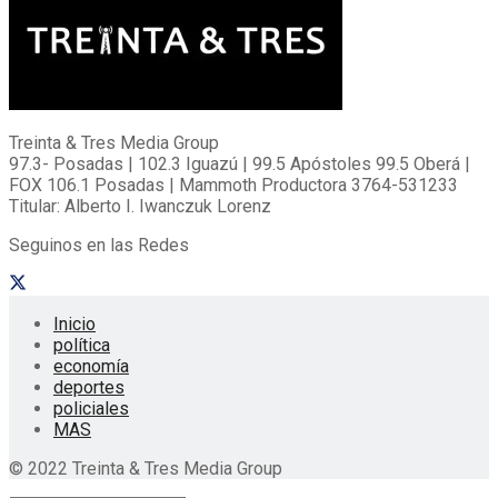
Treinta & Tres Media Group
97.3- Posadas | 102.3 Iguazú | 99.5 Apóstoles 99.5 Oberá |
FOX 106.1 Posadas | Mammoth Productora 3764-531233
Titular: Alberto I. Iwanczuk Lorenz
Seguinos en las Redes
Inicio
política
economía
deportes
policiales
MAS
© 2022 Treinta & Tres Media Group