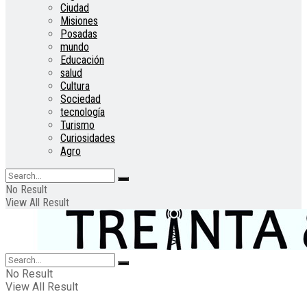
Ciudad
Misiones
Posadas
mundo
Educación
salud
Cultura
Sociedad
tecnología
Turismo
Curiosidades
Agro
No Result
View All Result
No Result
View All Result