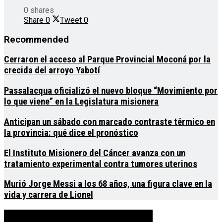
0 shares
Share
0
Tweet
0
Recommended
Cerraron el acceso al Parque Provincial Moconá por la
crecida del arroyo Yabotí
Passalacqua oficializó el nuevo bloque “Movimiento por
lo que viene” en la Legislatura misionera
Anticipan un sábado con marcado contraste térmico en
la provincia: qué dice el pronóstico
El Instituto Misionero del Cáncer avanza con un
tratamiento experimental contra tumores uterinos
Murió Jorge Messi a los 68 años, una figura clave en la
vida y carrera de Lionel