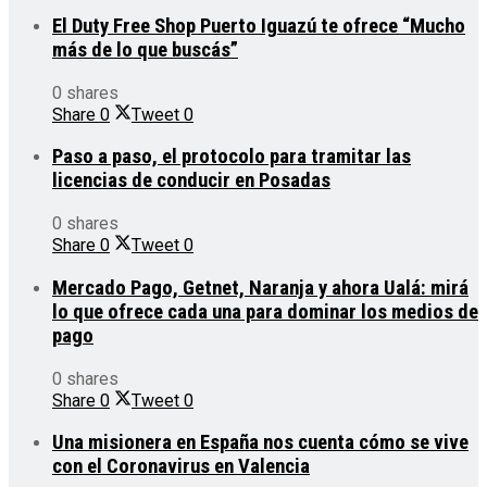
El Duty Free Shop Puerto Iguazú te ofrece “Mucho
más de lo que buscás”
0 shares
Share
0
Tweet
0
Paso a paso, el protocolo para tramitar las
licencias de conducir en Posadas
0 shares
Share
0
Tweet
0
Mercado Pago, Getnet, Naranja y ahora Ualá: mirá
lo que ofrece cada una para dominar los medios de
pago
0 shares
Share
0
Tweet
0
Una misionera en España nos cuenta cómo se vive
con el Coronavirus en Valencia