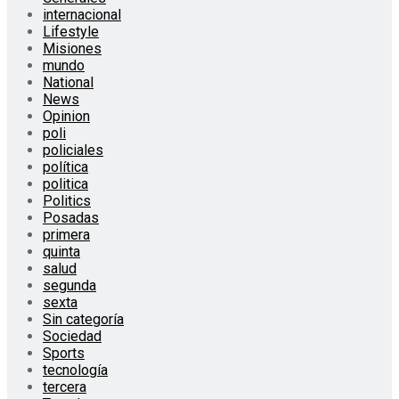
internacional
Lifestyle
Misiones
mundo
National
News
Opinion
poli
policiales
política
politica
Politics
Posadas
primera
quinta
salud
segunda
sexta
Sin categoría
Sociedad
Sports
tecnología
tercera