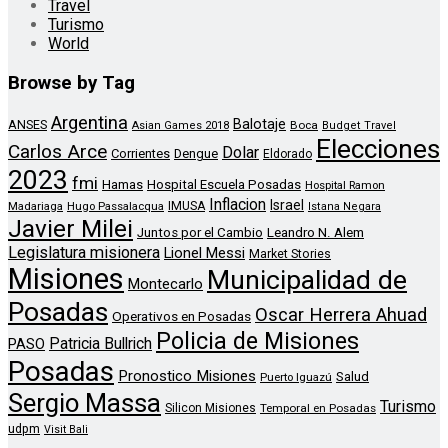
Travel
Turismo
World
Browse by Tag
Argentina
Balotaje
ANSES
Boca
Asian Games 2018
Budget Travel
Elecciones
Carlos Arce
Dolar
Corrientes
Dengue
Eldorado
2023
fmi
Hamas
Hospital Escuela Posadas
Hospital Ramon
Inflacion
Israel
Madariaga
Hugo Passalacqua
IMUSA
Istana Negara
Javier Milei
Leandro N. Alem
Juntos por el Cambio
Legislatura misionera
Lionel Messi
Market Stories
Misiones
Municipalidad de
Montecarlo
Posadas
Oscar Herrera Ahuad
Operativos en Posadas
Policia de Misiones
Patricia Bullrich
PASO
Posadas
Pronostico Misiones
Salud
Puerto Iguazú
Sergio Massa
Turismo
Silicon Misiones
Temporal en Posadas
udpm
Visit Bali