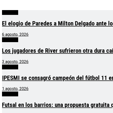
deportes
El elogio de Paredes a Milton Delgado ante lo
6 agosto, 2026
deportes
Los jugadores de River sufrieron otra dura ca
3 agosto, 2026
deportes
IPESMI se consagró campeón del fútbol 11 en
1 agosto, 2026
deportes
Futsal en los barrios: una propuesta gratuita