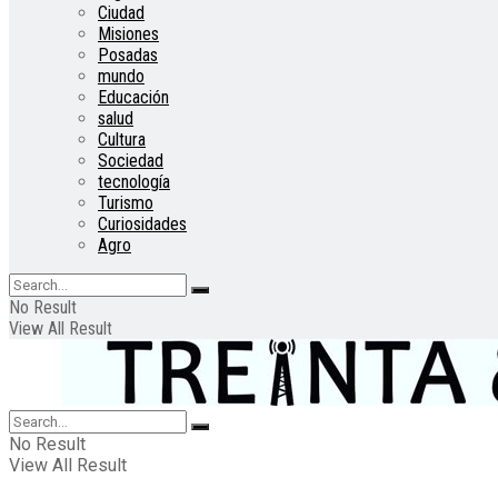
Ciudad
Misiones
Posadas
mundo
Educación
salud
Cultura
Sociedad
tecnología
Turismo
Curiosidades
Agro
No Result
View All Result
No Result
View All Result