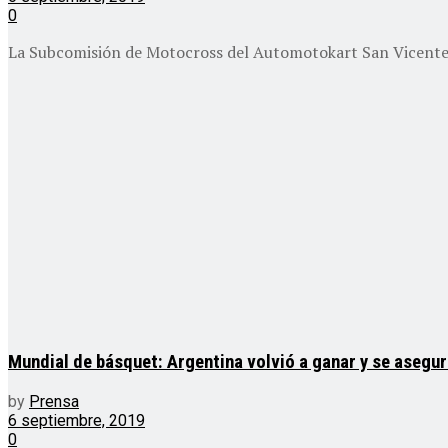
0
La Subcomisión de Motocross del Automotokart San Vicente vi
Mundial de básquet: Argentina volvió a ganar y se asegur
by
Prensa
6 septiembre, 2019
0