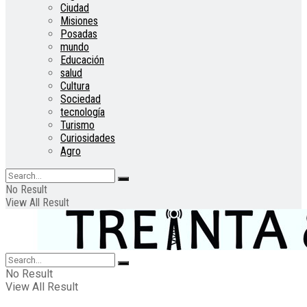
Ciudad
Misiones
Posadas
mundo
Educación
salud
Cultura
Sociedad
tecnología
Turismo
Curiosidades
Agro
No Result
View All Result
No Result
View All Result