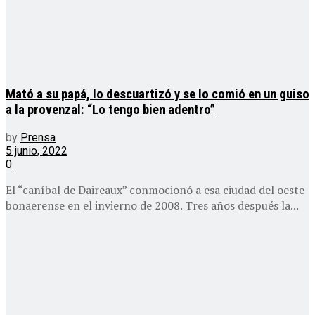
Mató a su papá, lo descuartizó y se lo comió en un guiso
a la provenzal: “Lo tengo bien adentro”
by
Prensa
5 junio, 2022
0
El “caníbal de Daireaux” conmocionó a esa ciudad del oeste
bonaerense en el invierno de 2008. Tres años después la...