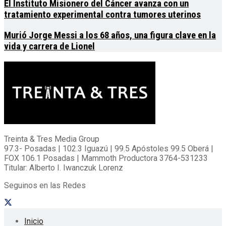
El Instituto Misionero del Cáncer avanza con un
tratamiento experimental contra tumores uterinos
Murió Jorge Messi a los 68 años, una figura clave en la
vida y carrera de Lionel
Treinta & Tres Media Group
97.3- Posadas | 102.3 Iguazú | 99.5 Apóstoles 99.5 Oberá |
FOX 106.1 Posadas | Mammoth Productora 3764-531233
Titular: Alberto I. Iwanczuk Lorenz
Seguinos en las Redes
Inicio