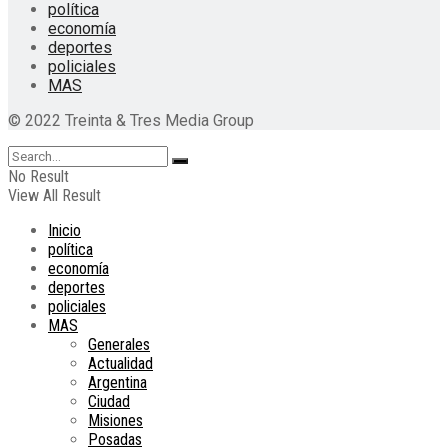
política
economía
deportes
policiales
MAS
© 2022 Treinta & Tres Media Group
No Result
View All Result
Inicio
política
economía
deportes
policiales
MAS
Generales
Actualidad
Argentina
Ciudad
Misiones
Posadas