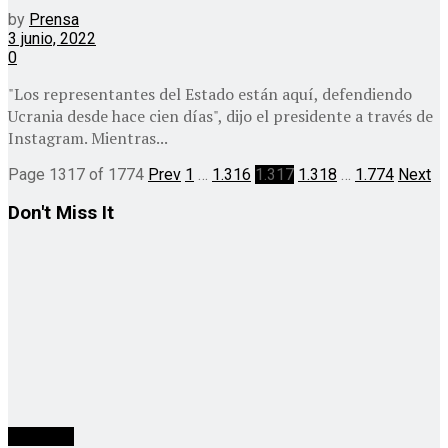
by
Prensa
3 junio, 2022
0
"Los representantes del Estado están aquí, defendiendo
Ucrania desde hace cien días", dijo el presidente a través de
Instagram. Mientras...
Page 1317 of 1774
Prev
1
…
1.316
1.317
1.318
…
1.774
Next
Don't Miss It
Argentina