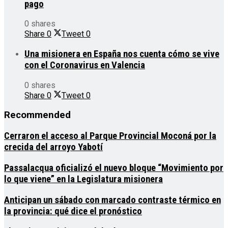
pago
0 shares
Share
0
Tweet
0
Una misionera en España nos cuenta cómo se vive
con el Coronavirus en Valencia
0 shares
Share
0
Tweet
0
Recommended
Cerraron el acceso al Parque Provincial Moconá por la
crecida del arroyo Yabotí
Passalacqua oficializó el nuevo bloque “Movimiento por
lo que viene” en la Legislatura misionera
Anticipan un sábado con marcado contraste térmico en
la provincia: qué dice el pronóstico