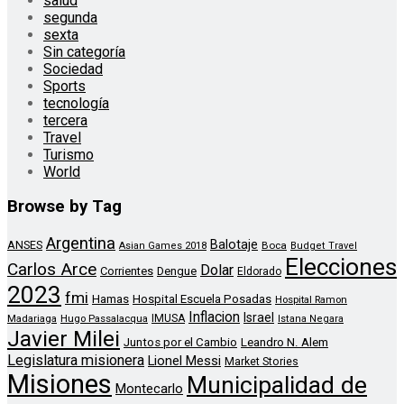
salud
segunda
sexta
Sin categoría
Sociedad
Sports
tecnología
tercera
Travel
Turismo
World
Browse by Tag
Argentina
Balotaje
ANSES
Boca
Asian Games 2018
Budget Travel
Elecciones
Carlos Arce
Dolar
Corrientes
Dengue
Eldorado
2023
fmi
Hamas
Hospital Escuela Posadas
Hospital Ramon
Inflacion
Israel
Madariaga
Hugo Passalacqua
IMUSA
Istana Negara
Javier Milei
Leandro N. Alem
Juntos por el Cambio
Legislatura misionera
Lionel Messi
Market Stories
Misiones
Municipalidad de
Montecarlo