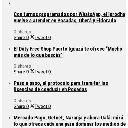
Con turnos programados por WhatsApp, el Iprodha
vuelve a atender en Posadas, Oberá y Eldorado
0 shares
Share
0
Tweet
0
El Duty Free Shop Puerto Iguazú te ofrece “Mucho
más de lo que buscás”
0 shares
Share
0
Tweet
0
Paso a paso, el protocolo para tramitar las
licencias de conducir en Posadas
0 shares
Share
0
Tweet
0
Mercado Pago, Getnet, Naranja y ahora Ualá: mirá
lo que ofrece cada una para dominar los medios de