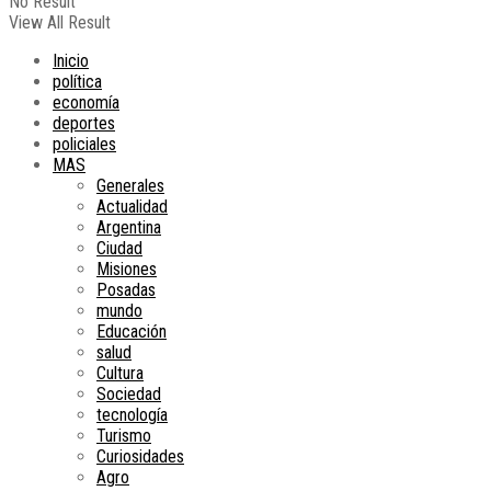
No Result
View All Result
Inicio
política
economía
deportes
policiales
MAS
Generales
Actualidad
Argentina
Ciudad
Misiones
Posadas
mundo
Educación
salud
Cultura
Sociedad
tecnología
Turismo
Curiosidades
Agro