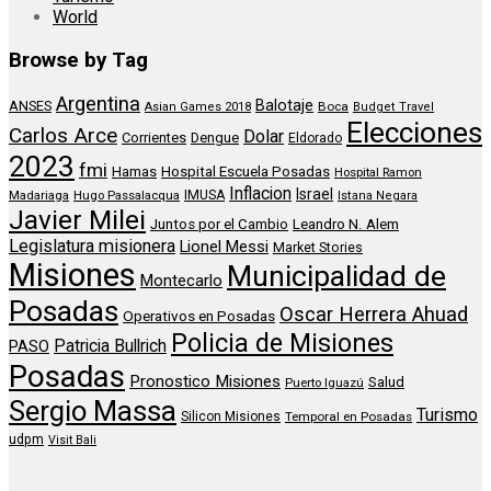
World
Browse by Tag
Argentina
Balotaje
ANSES
Boca
Asian Games 2018
Budget Travel
Elecciones
Carlos Arce
Dolar
Corrientes
Dengue
Eldorado
2023
fmi
Hamas
Hospital Escuela Posadas
Hospital Ramon
Inflacion
Israel
Madariaga
Hugo Passalacqua
IMUSA
Istana Negara
Javier Milei
Leandro N. Alem
Juntos por el Cambio
Legislatura misionera
Lionel Messi
Market Stories
Misiones
Municipalidad de
Montecarlo
Posadas
Oscar Herrera Ahuad
Operativos en Posadas
Policia de Misiones
Patricia Bullrich
PASO
Posadas
Pronostico Misiones
Salud
Puerto Iguazú
Sergio Massa
Turismo
Silicon Misiones
Temporal en Posadas
udpm
Visit Bali