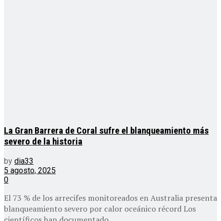
La Gran Barrera de Coral sufre el blanqueamiento más
severo de la historia
by
dia33
5 agosto, 2025
0
El 73 % de los arrecifes monitoreados en Australia presenta
blanqueamiento severo por calor oceánico récord Los
científicos han documentado...