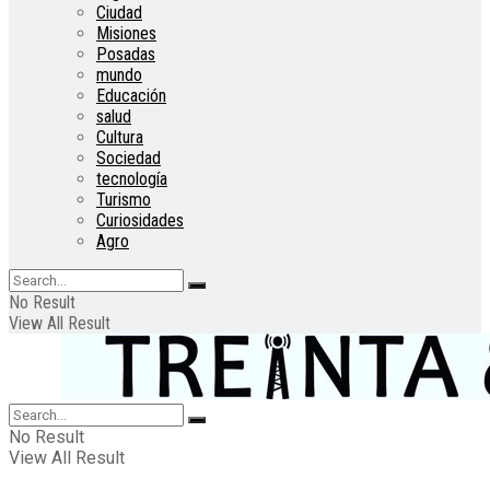
Ciudad
Misiones
Posadas
mundo
Educación
salud
Cultura
Sociedad
tecnología
Turismo
Curiosidades
Agro
No Result
View All Result
No Result
View All Result