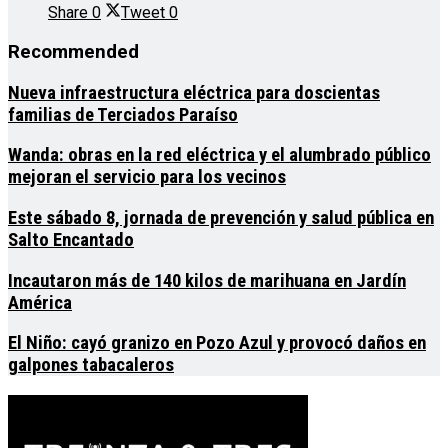
Share
0
Tweet
0
Recommended
Nueva infraestructura eléctrica para doscientas
familias de Terciados Paraíso
Wanda: obras en la red eléctrica y el alumbrado público
mejoran el servicio para los vecinos
Este sábado 8, jornada de prevención y salud pública en
Salto Encantado
Incautaron más de 140 kilos de marihuana en Jardín
América
El Niño: cayó granizo en Pozo Azul y provocó daños en
galpones tabacaleros