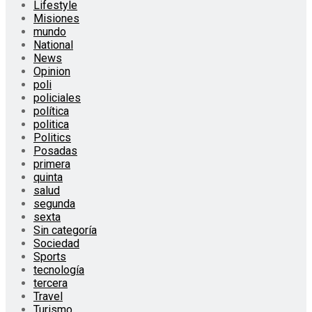
Lifestyle
Misiones
mundo
National
News
Opinion
poli
policiales
política
politica
Politics
Posadas
primera
quinta
salud
segunda
sexta
Sin categoría
Sociedad
Sports
tecnología
tercera
Travel
Turismo