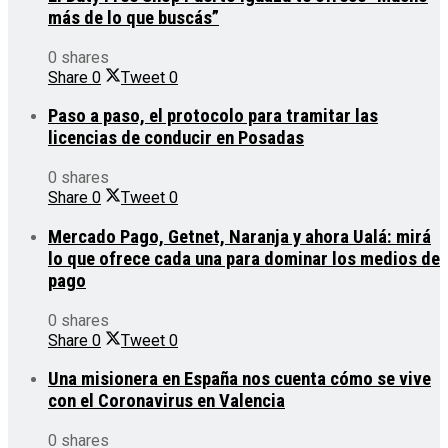
más de lo que buscás”
0 shares
Share
0
Tweet
0
Paso a paso, el protocolo para tramitar las
licencias de conducir en Posadas
0 shares
Share
0
Tweet
0
Mercado Pago, Getnet, Naranja y ahora Ualá: mirá
lo que ofrece cada una para dominar los medios de
pago
0 shares
Share
0
Tweet
0
Una misionera en España nos cuenta cómo se vive
con el Coronavirus en Valencia
0 shares