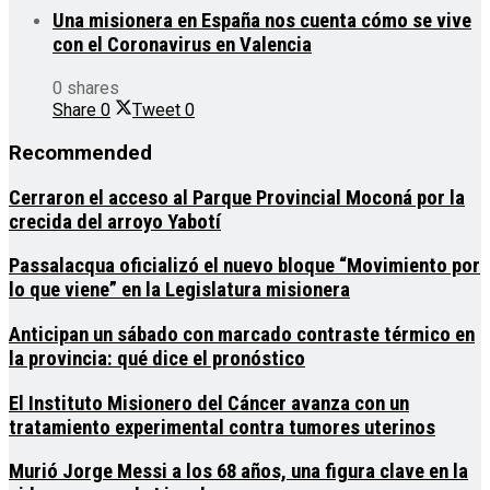
Una misionera en España nos cuenta cómo se vive
con el Coronavirus en Valencia
0 shares
Share
0
Tweet
0
Recommended
Cerraron el acceso al Parque Provincial Moconá por la
crecida del arroyo Yabotí
Passalacqua oficializó el nuevo bloque “Movimiento por
lo que viene” en la Legislatura misionera
Anticipan un sábado con marcado contraste térmico en
la provincia: qué dice el pronóstico
El Instituto Misionero del Cáncer avanza con un
tratamiento experimental contra tumores uterinos
Murió Jorge Messi a los 68 años, una figura clave en la