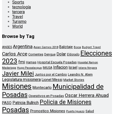
Sports
tecnología
tercera
Travel
Turismo
World
Browse by Tag
Argentina
Balotaje
ANSES
Boca
Asian Games 2018
Budget Travel
Elecciones
Carlos Arce
Dolar
Corrientes
Dengue
Eldorado
2023
fmi
Hamas
Hospital Escuela Posadas
Hospital Ramon
Inflacion
Israel
Madariaga
Hugo Passalacqua
IMUSA
Istana Negara
Javier Milei
Leandro N. Alem
Juntos por el Cambio
Legislatura misionera
Lionel Messi
Market Stories
Misiones
Municipalidad de
Montecarlo
Posadas
Oscar Herrera Ahuad
Operativos en Posadas
Policia de Misiones
Patricia Bullrich
PASO
Posadas
Pronostico Misiones
Salud
Puerto Iguazú