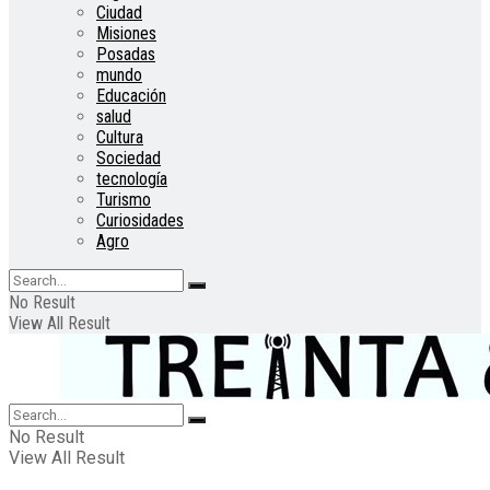
Ciudad
Misiones
Posadas
mundo
Educación
salud
Cultura
Sociedad
tecnología
Turismo
Curiosidades
Agro
No Result
View All Result
No Result
View All Result