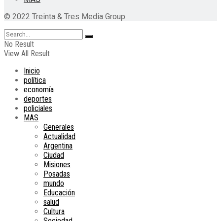
© 2022 Treinta & Tres Media Group
No Result
View All Result
Inicio
política
economía
deportes
policiales
MAS
Generales
Actualidad
Argentina
Ciudad
Misiones
Posadas
mundo
Educación
salud
Cultura
Sociedad