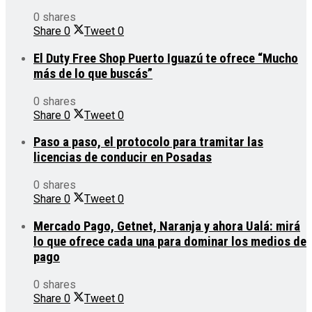
0 shares
Share
0
Tweet
0
El Duty Free Shop Puerto Iguazú te ofrece “Mucho
más de lo que buscás”
0 shares
Share
0
Tweet
0
Paso a paso, el protocolo para tramitar las
licencias de conducir en Posadas
0 shares
Share
0
Tweet
0
Mercado Pago, Getnet, Naranja y ahora Ualá: mirá
lo que ofrece cada una para dominar los medios de
pago
0 shares
Share
0
Tweet
0