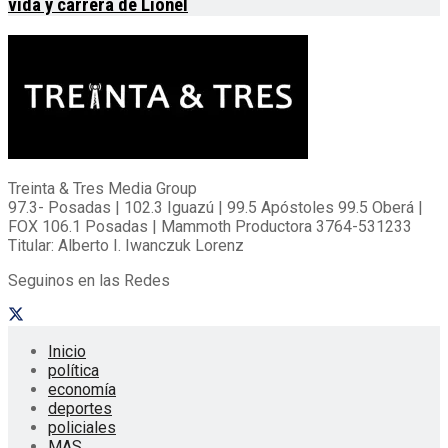
vida y carrera de Lionel
Treinta & Tres Media Group
97.3- Posadas | 102.3 Iguazú | 99.5 Apóstoles 99.5 Oberá |
FOX 106.1 Posadas | Mammoth Productora 3764-531233
Titular: Alberto I. Iwanczuk Lorenz
Seguinos en las Redes
Inicio
política
economía
deportes
policiales
MAS