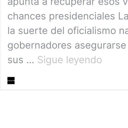
apunta a recuperar esos v
chances presidenciales L
la suerte del oficialismo n
gobernadores asegurarse s
Cuántos
sus …
Sigue leyendo
votos
perdió
Massa
en
las
PASO
por
la
estrategia
de
los
gobernadores